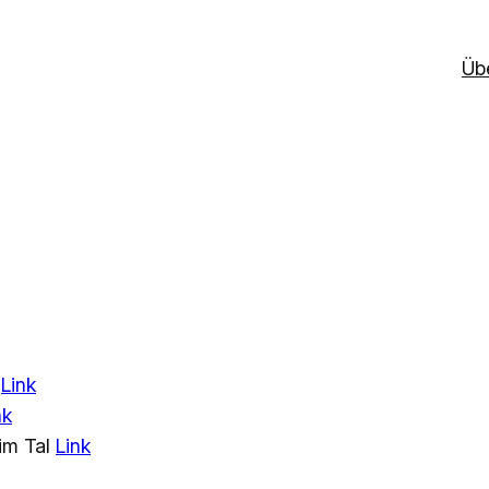
Üb
l
Link
nk
im Tal
Link