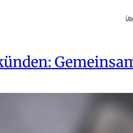
Üb
künden: Gemeinsam 